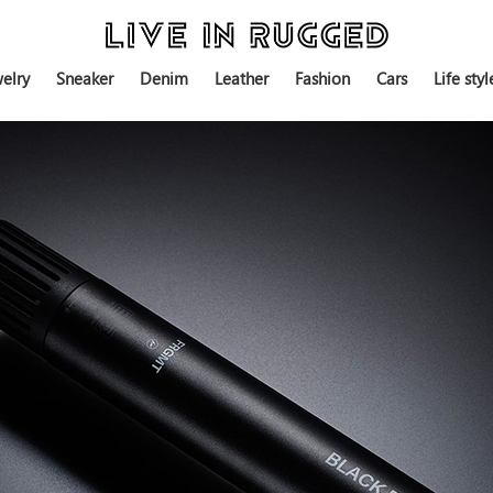
elry
Sneaker
Denim
Leather
Fashion
Cars
Life styl