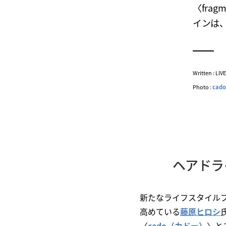
〈fra
インは
Written : LI
Photo :
cado
ヘアドラ
新たなライフスタイル
高めている
藤原ヒロシ
〈
cado（カドー）
〉と