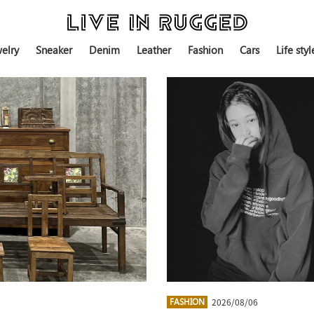
elry
Sneaker
Denim
Leather
Fashion
Cars
Life styl
2026/08/06
FASHION