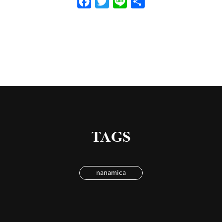
Facebook
Twitter
Line
共
有
TAGS
nanamica