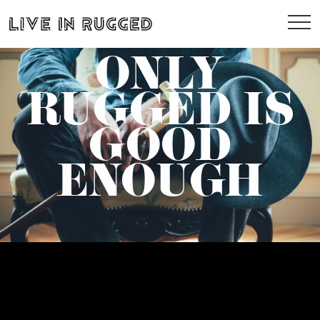
ONLY
RUGGED IS
GOOD
ENOUGH