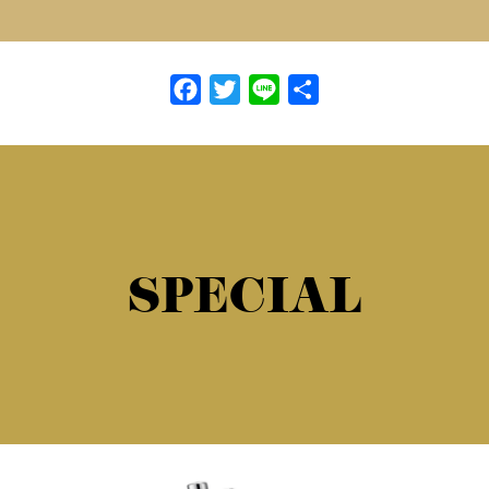
Facebook
Twitter
Line
共
有
SPECIAL