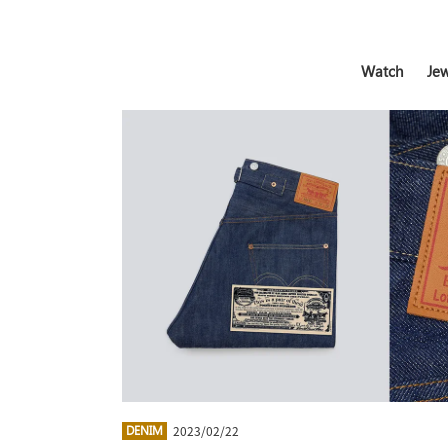
Watch
Jew
2023/02/22
DENIM