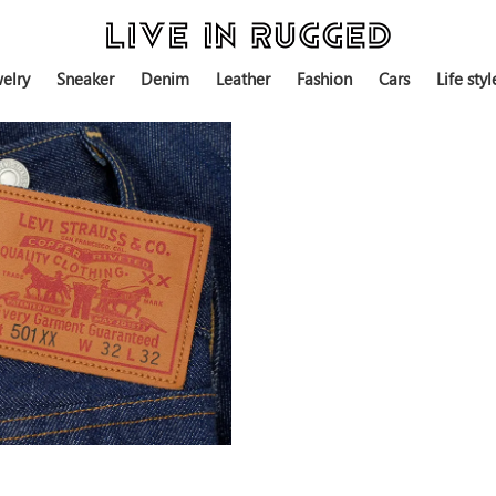
elry
Sneaker
Denim
Leather
Fashion
Cars
Life styl