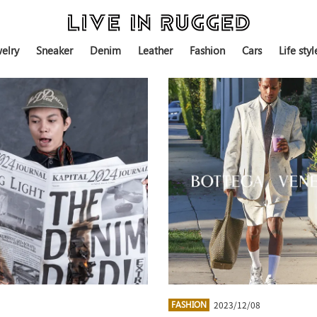
elry
Sneaker
Denim
Leather
Fashion
Cars
Life styl
2023/12/08
FASHION