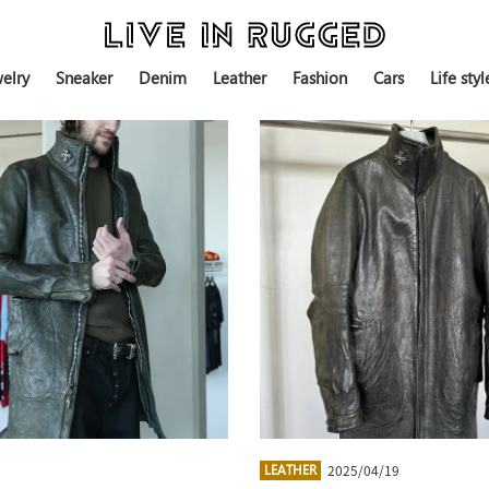
elry
Sneaker
Denim
Leather
Fashion
Cars
Life styl
2025/04/19
LEATHER