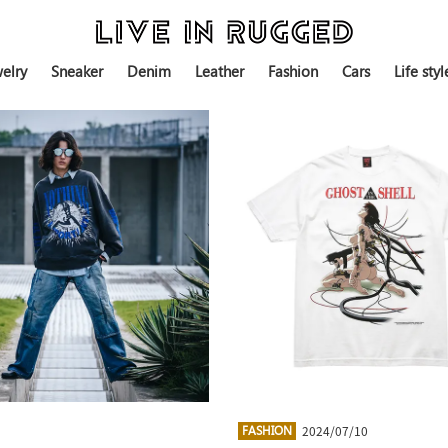
elry
Sneaker
Denim
Leather
Fashion
Cars
Life styl
2024/07/10
FASHION