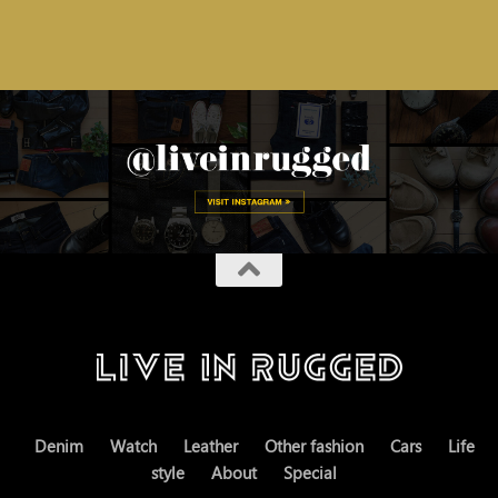
Denim
Watch
Leather
Other fashion
Cars
Life
style
About
Special