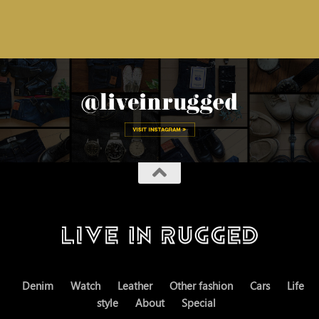
Denim
Watch
Leather
Other fashion
Cars
Life
style
About
Special