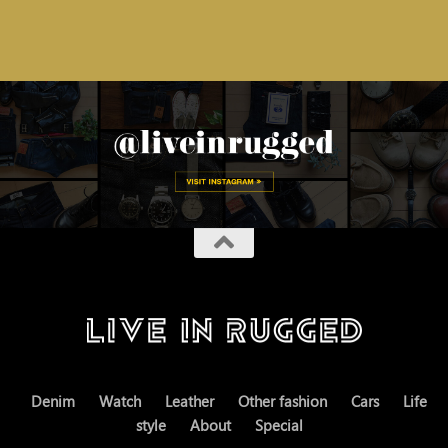
Denim
Watch
Leather
Other fashion
Cars
Life
style
About
Special