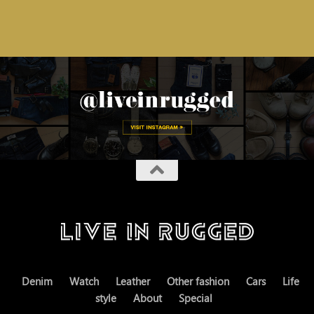
Denim
Watch
Leather
Other fashion
Cars
Life
style
About
Special