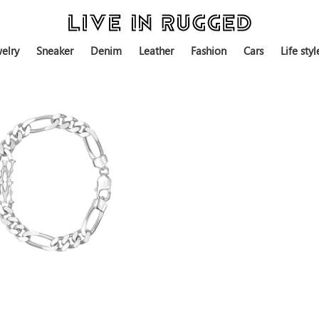
elry
Sneaker
Denim
Leather
Fashion
Cars
Life styl