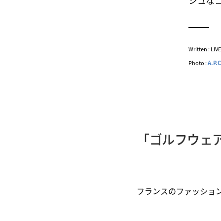
シュな
Written : LI
Photo :
A.P.C
「ゴルフウェ
フランスのファッショ