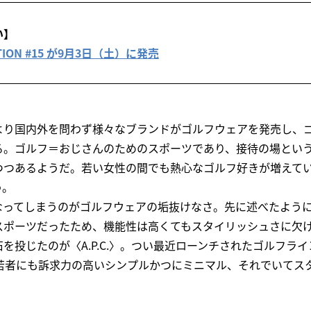
い】
RACTION #15 が9月3日（土）に発売
より国内外を問わず様々なブランドがゴルフウェアを発売し、
る。ゴルフ＝おじさんのためのスポーツであり、接待の場とい
つつあるようだ。若い女性の間でも熱心なゴルフ好きが増えて
う。
なってしまうのがゴルフウェアの垢抜けなさ。先に述べたよう
スポーツだったため、機能性は高くてもスタイリッシュさに欠
を投じたのが〈A.P.C.〉。つい最近ローンチされたゴルフライ
の若者にも訴求力の高いシンプルかつにミニマル、それでいてス