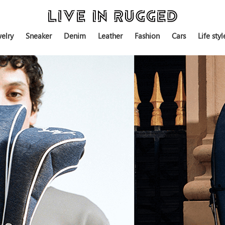
elry
Sneaker
Denim
Leather
Fashion
Cars
Life styl