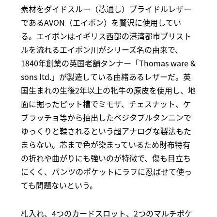
素材をダイドスルー（芯通し）ブライドルレザー
であるAVON（エイボン）を贅沢に使用してい
る。エイボンはイギリス西部の港湾都市ブリスト
ルを流れるエイボン川がシリーズ名の由来で、
1840年創業の英国老舗タンナー「Thomas ware &
sons ltd.」が製造している由緒あるレザーだ。英
国生まれの生後2年以上の牝牛の原皮を使用し、地
面に掘ったピット槽でミモザ、チェスナット、ケ
ブラッチョ等から抽出したベジタブルタンニンで
ゆっくりと鞣されるという超アナログな製法もた
まらない。芯まで色が染まっているため財布特有
の折れや曲がりにも強いのが特徴で、傷も目立ち
にくく、パンツのポケットにラフに忍ばせて使っ
ても問題ないという。
札入れ、4つのカードスロット、2つのマルチポケ