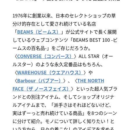
1976年に創業以来、日本のセレクトショップの草
分け的存在として愛され続けている名店
「
BEAMS（ビームス）
」が公式サイトで長く展開
しているウェブコンテンツ「BEAMS BEST 100 -ビ
ームスの百名品-」をご存じだろうか。
〈
CONVERSE（コンバース）
〉ALL STAR（オー
ルスター）のような永久定番品はもちろん、
〈
WAREHOUSE（ウエアハウス）
〉や
〈
Barbour（バブアー）
〉、〈
THE NORTH
FACE（ザ ノースフェイス）
〉といった超人気ブラ
ンドとの別注アイテム、そしてショップオリジナ
ルアイテムまで、「派手さはそれほどないけど、
実はずーっと売れ続けている商品」を8つのシーン
に分けて紹介。モノについて詳しく知りたい！と
いう方から、日々の着こなしのアイデアを求める