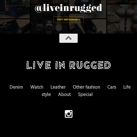
Denim
Watch
Leather
Other fashion
Cars
Life
style
About
Special