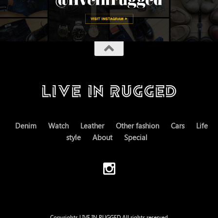
Denim
Watch
Leather
Other fashion
Cars
Life
style
About
Special
Copyrights LIVE IN RUGGED All rights reserved