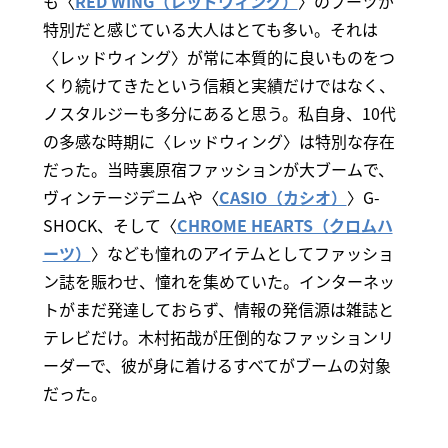
も〈
RED WING（レッドウィング）
〉のブーツが
特別だと感じている大人はとても多い。それは
〈レッドウィング〉が常に本質的に良いものをつ
くり続けてきたという信頼と実績だけではなく、
ノスタルジーも多分にあると思う。私自身、10代
の多感な時期に〈レッドウィング〉は特別な存在
だった。当時裏原宿ファッションが大ブームで、
ヴィンテージデニムや〈
CASIO（カシオ）
〉G-
SHOCK、そして〈
CHROME HEARTS（クロムハ
ーツ）
〉なども憧れのアイテムとしてファッショ
ン誌を賑わせ、憧れを集めていた。インターネッ
トがまだ発達しておらず、情報の発信源は雑誌と
テレビだけ。木村拓哉が圧倒的なファッションリ
ーダーで、彼が身に着けるすべてがブームの対象
だった。