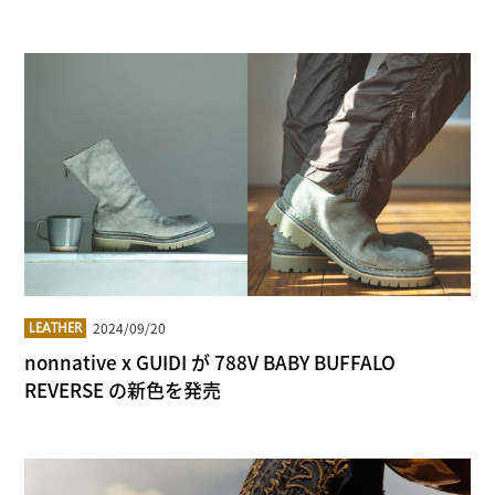
2024/09/20
LEATHER
nonnative x GUIDI が 788V BABY BUFFALO
REVERSE の新色を発売