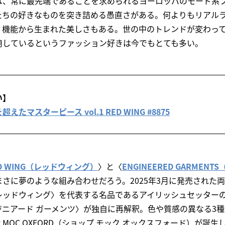
は、常に最先端であることを求められるヨーロッパのモード系
たちの好きなものを突き詰める愚直さがある。何よりもリアル
、機能から生まれた美しさもある。世の中のトレンドが変わっ
用しているというファッション好きは今でもとても多い。
い】
マスターピース vol.1 RED WING #8875
D WING（レッドウィング）
〉と〈
ENGINEERED GARMEN
さに夢のような組み合わせだろう。2025年3月に発売された
レッドウィング〉を代表する名品であるアイリッシュセッター
ジニアード ガーメンツ〉が独自に再解釈。色や質感の異なる3
 MOC OXFORD（ショップ モック オックスフォード）が誕生