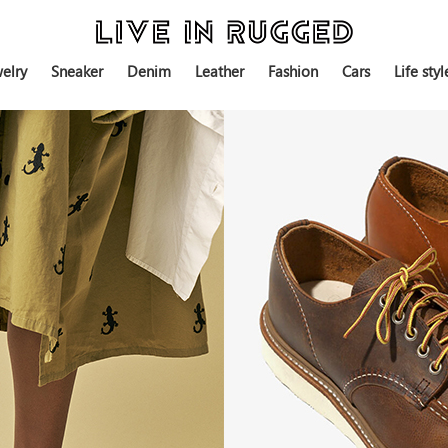
elry
Sneaker
Denim
Leather
Fashion
Cars
Life styl