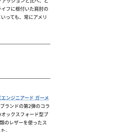
ファッションと比べ、ど
ライフに根付いた肩肘の
ていっても、常にアメリ
TS（エンジニアード ガーメ
両ブランドの第2弾のコラ
のオックスフォード型ブ
種類のレザーを使ったス
した。