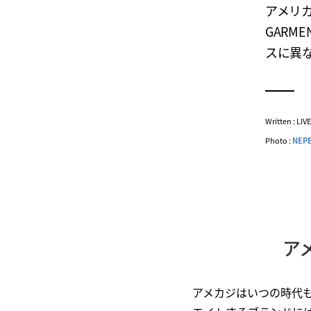
アメリカ
GARM
スに異
Written : LI
Photo :
NEP
ア
アメカジはいつの時代