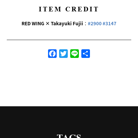
ITEM CREDIT
RED WING × Takayuki Fujii
：
#2900 #3147
Facebook
Twitter
Line
共
有
TAGS