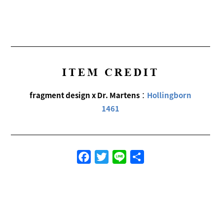
ITEM CREDIT
fragment design x Dr. Martens
：
Hollingborn
1461
Facebook
Twitter
Line
共
有