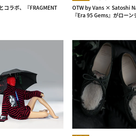
コラボ、『FRAGMENT
OTW by Vans × Sato
『Era 95 Gems』がローン