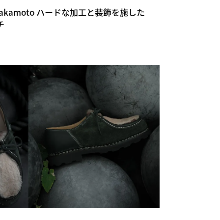
shi Nakamoto ハードな加工と装飾を施した
チ