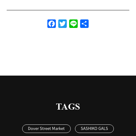
Facebook
Twitter
Line
共
有
TAGS
Dover Street Market
SASHIKO GALS