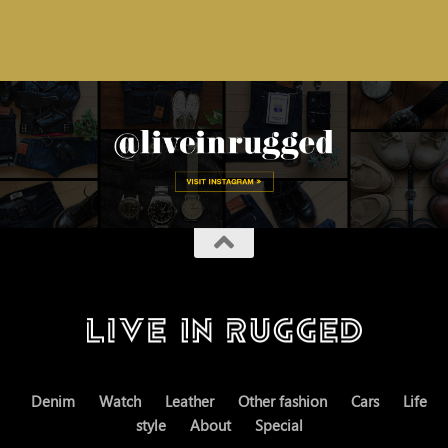
Denim
Watch
Leather
Other fashion
Cars
Life
style
About
Special