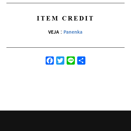
ITEM CREDIT
VEJA
：
Panenka
Facebook
Twitter
Line
共
有