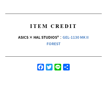
ITEM CREDIT
ASICS × HAL STUDIOS®
：
GEL-1130 MK II
FOREST
Facebook
Twitter
Line
共
有