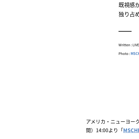
既視感
独り占
Written : LI
Photo :
MSC
アメリカ・ニューヨー
間）14:00より「
MSCH