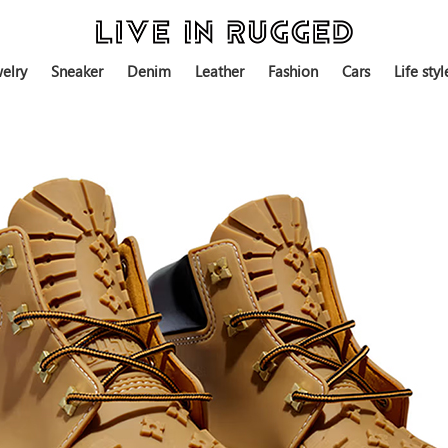
elry
Sneaker
Denim
Leather
Fashion
Cars
Life styl