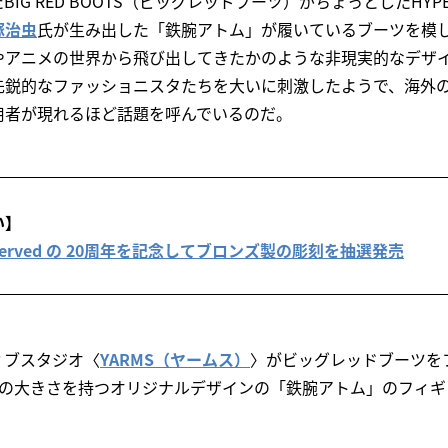
IG RED BOOTS（ビッグレッドブーツ）がちょっとしたHY
塚治虫
氏が生み出した「鉄腕アトム」が履いているブーツを模
やアニメの世界から飛び出してきたかのような非現実的なデザ
先鋭的なファッショニスタたちを大いに刺激したようで、海外
用者が現れるほど話題を呼んでいるのだ。
い】
tsReserved の 20周年を記念してブロンズ製の彫刻を抽選発売
ィブスタジオ〈
YARMS（ヤームス）
〉がビッグレッドブーツを
チの大きさを持つオリジナルデザインの「鉄腕アトム」のフィギ