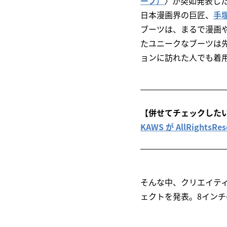
ーフ）
〉が突如発表したB
日本漫画界の巨匠、
手
ブーツは、まるで漫画
たユニークなブーツは
ョンに訪れた人でも着
【併せてチェックした
KAWS が AllRigh
そんな中、クリエイテ
ェクトを発表。8イン