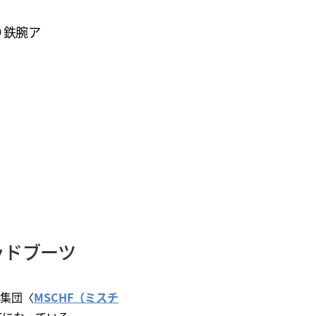
り鉄腕ア
ッドブーツ
ト集団〈
MSCHF（ミスチ