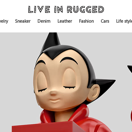
elry
Sneaker
Denim
Leather
Fashion
Cars
Life styl