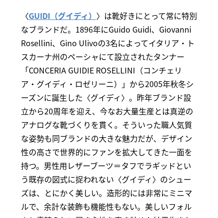
〈
GUIDI（グイディ）
〉は靴好きにとって常に特別
なブランドだ。1896年にGuido Guidi、Giovanni
Rosellini、Gino Ulivoの3名によってイタリア・ト
スカーナ州のペーシャにて設立されたタンナー
「CONCERIA GUIDIE ROSELLINI（コンチェリ
ア・グイディ・ロゼリーニ）」から2005年秋冬シ
ーズンに誕生した〈グイディ〉。昨年ブランド設
立から20周年を迎え、今なお大量生産とは真逆の
アナログな靴づくりを貫く。そういった職人気質
な姿勢も同ブランドの大きな魅力だが、デザイン
性の高さで世界的にファンを拡大してきた一面を
持つ。男性用レザーブーツ＝タフでラギッドとい
う既存の図式に捉われない〈グイディ〉のシュー
ズは、とにかく美しい。造形的には非常にミニマ
ルで、余計な装飾も機能性もない。美しいフォル