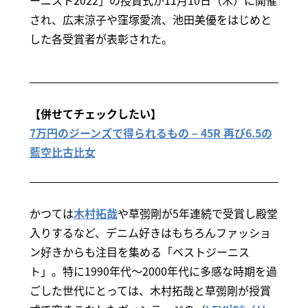
ーニスト2022」の授賞式が11月10日（木）に開催
され、広末涼子や窪塚愛流、池⽥美優をはじめと
した各受賞者が表彰された。
【併せてチェックしたい】
7万円のジーンズで得られるもの – 45R 再び6.5の
藍空比古比女
かつては
木村拓哉
や草彅剛が5年連続で受賞し殿堂
入りするなど、デニム好きはもちろんファッショ
ン好きからも注目を集める「ベストジーニス
ト」。特に1990年代～2000年代に多感な時期を過
ごした世代にとっては、木村拓哉と草彅剛が授賞