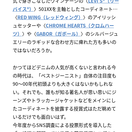
式で穿きこなしたヴィンテージの〈
LEVI’S®（リー
バイス®）
〉501XXを主軸としたコーディネート…
〈
RED WING（レッドウィング）
〉のアイリッシ
ュセッターや〈
CHROME HEARTS（クロムハー
ツ）
〉や〈
GABOR（ガボール）
〉のシルバージュ
エリーのラギッドな合わせ方に痺れた方も多いの
ではないだろうか。
かつてほどデニムの人気が高くないと言われる今
の時代は、「ベストジーニスト」自体の注目度も
90～00年代初頭よりも大きくはないかもしれな
い。それでも、誰もが知る著名人が思い思いにジ
ーンズやトラッカージャケットなどをメインにし
たコーディネートを披露する授賞式はただ眺めて
いるだけでも面白いはず。
今年度からSNS調査による投票形式を導入した