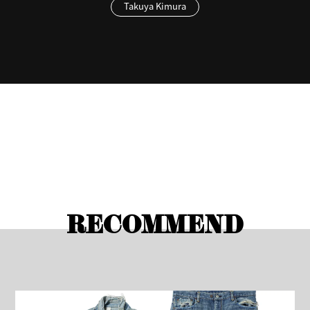
Takuya Kimura
RECOMMEND