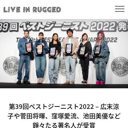
第39回ベストジーニスト2022 – 広末涼
⼦や菅⽥将暉、窪塚愛流、池⽥美優など
錚々たる著名人が受賞