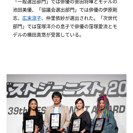
「⼀般選出部門」では俳優の菅田将暉とモデルの
池田美優、「協議会選出部門」では俳優の伊原剛
志、
広末涼子
、仲里依紗が選出された。「次世代
部門」では窪塚洋介の息子で俳優の窪塚愛流とモ
デルの横田真悠が受賞している。