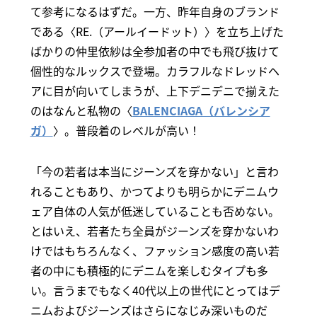
て参考になるはずだ。一方、昨年自身のブランド
である〈RE.（アールイードット）〉を立ち上げた
ばかりの仲里依紗は全参加者の中でも飛び抜けて
個性的なルックスで登場。カラフルなドレッドヘ
アに目が向いてしまうが、上下デニデニで揃えた
のはなんと私物の〈
BALENCIAGA（バレンシア
ガ）
〉。普段着のレベルが高い！
「今の若者は本当にジーンズを穿かない」と言わ
れることもあり、かつてよりも明らかにデニムウ
ェア自体の人気が低迷していることも否めない。
とはいえ、若者たち全員がジーンズを穿かないわ
けではもちろんなく、ファッション感度の高い若
者の中にも積極的にデニムを楽しむタイプも多
い。言うまでもなく40代以上の世代にとってはデ
ニムおよびジーンズはさらになじみ深いものだ