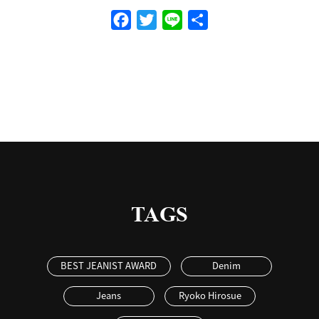
Facebook
Twitter
Line
共
有
TAGS
BEST JEANIST AWARD
Denim
Jeans
Ryoko Hirosue