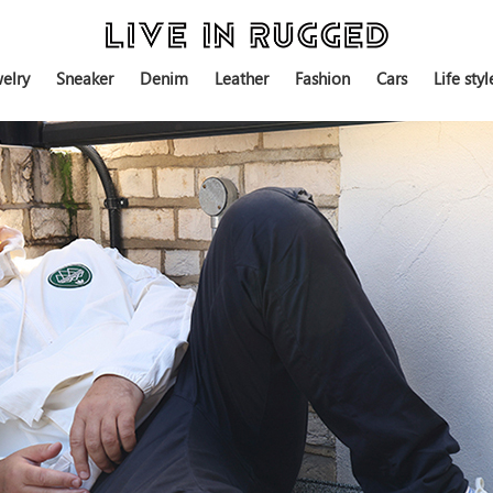
elry
Sneaker
Denim
Leather
Fashion
Cars
Life styl