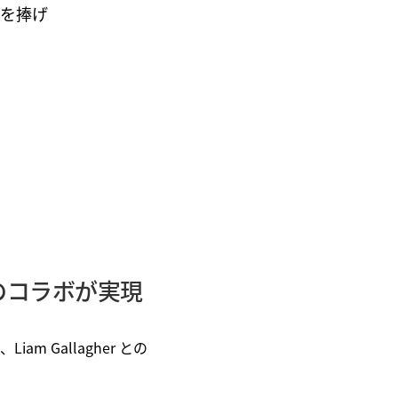
ジュを捧げ
度目のコラボが実現
am Gallagher との