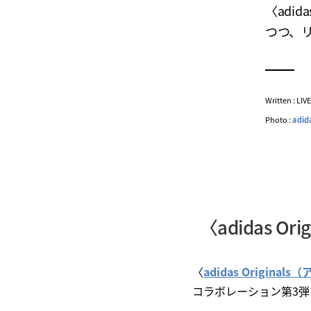
〈adid
つつ、
Written : LI
Photo :
adid
〈adidas 
〈
adidas Origin
コラボレーション第3弾とな