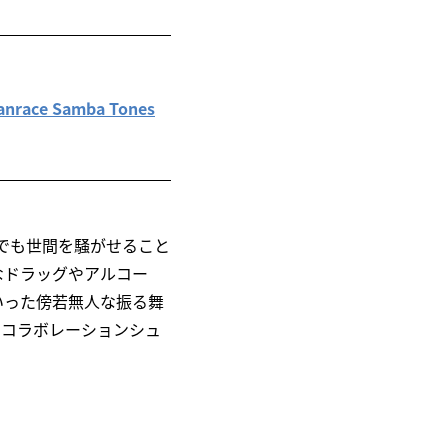
ace Samba Tones
、今でも世間を騒がせること
なドラッグやアルコー
いった傍若無人な振る舞
なコラボレーションシュ