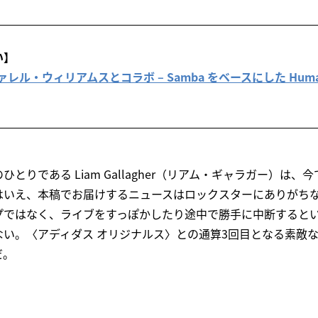
い】
s が ファレル・ウィリアムスとコラボ – Samba をベースにした Humanr
とりである Liam Gallagher（リアム・ギャラガー）は
はいえ、本稿でお届けするニュースはロックスターにありがち
プではなく、ライブをすっぽかしたり途中で勝手に中断すると
ない。〈アディダス オリジナルス〉との通算3回目となる素敵
だ。