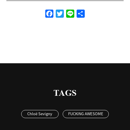
Facebook
Twitter
Line
共
有
TAGS
Chloë Sevigny
FUCKING AWESOME