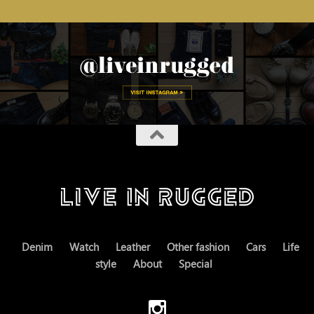
Denim
Watch
Leather
Other fashion
Cars
Life
style
About
Special