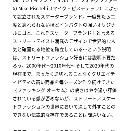
Dill（ジェイソン・ディル）と、フォトグラファー
の Mike Piscitelli（マイク・ピスチテッリ）によっ
て設立されたスケーターブランド。一度見たら二
度と忘れられないほどインパクトの強いオリジナ
ルロゴと、これぞスケーターブランド！と言える
ストリートテイスト満載のデザインで世界的な人
気と確固たる地位を確立している…という説明
は、ストリートファッション好きには説明不要だ
ろう。2000年代～2010年代～そして2020年代の
現在まで、まったく途切れることなくクリエイテ
ィビティの高い商品を毎シーズン作り続けてきた
〈ファッキング オーサム〉の凄さはやや過小評価
されている感が否めないが、ストリート／スケー
トファッションの世界において決して外すことの
できない伝説的な存在であることは間違いない。