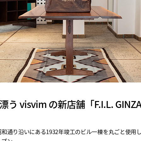
 visvim の新店舗「F.I.L. GI
昭和通り沿いにある1932年竣工のビル一棟を丸ごと使用