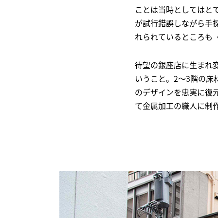
ことは当時としてはと
が試行錯誤しながら手
れられているところも〈
待望の銀座店に生まれ
いうこと。2～3階の
のデザインを忠実に復
て金属加工の職人に制