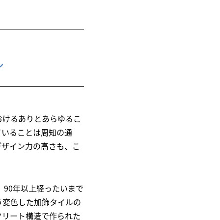
ン
おけるありとあらゆるこ
ていることは周知の通
デザイン力の高さも、こ
れ、90年以上経ったいまで
う変色した加飾タイルの
クリート構造で作られた