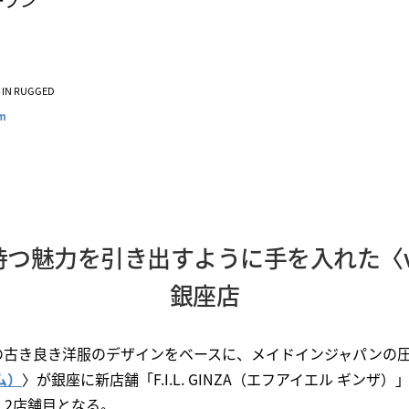
ープン
VE IN RUGGED
im
つ魅力を引き出すように手を入れた〈vi
銀座店
の古き良き洋服のデザインをベースに、メイドインジャパンの
ム）
〉が銀座に新店舗「F.I.L. GINZA（エフアイエル ギン
く2店舗目となる。