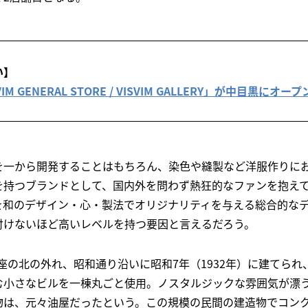
い】
IM GENERAL STORE / VISVIM GALLERY」が中目黒にオープ
を一から開発することはもちろん、染色や縫製など洋服作りに
を持つブランドとして、国内外を問わず熱狂的なファンを抱え
を和のデザイン・心・製法でオリジナリティを与える総合的な
付けないほど高いレベルを持つ要因と言えるだろう。
A」は、銀座の北の外れ、昭和通り沿いに昭和7年（1932年）に建てら
む小さなビルを一棟丸ごと使用。ノスタルジックな雰囲気が漂
物は、元々油屋だったという。この規模の民間の建造物でコン