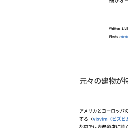
舗がオ
Written : LI
Photo :
visv
元々の建物が持
アメリカとヨーロッパ
する〈
visvim（ビズビ
都内では表参道店に続