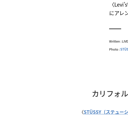
〈Lev
にアレ
Written : LI
Photo :
STÜ
カリフォル
〈
STÜSSY（ステュー