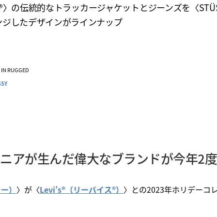
i’s®〉の伝統的なトラッカージャケットとジーンズを〈STÜ
ンジしたデザインがラインナップ
VE IN RUGGED
SSY
ニアが生んだ偉大なブランドが今年2
シー）
〉が〈
Levi’s®（リーバイス®）
〉との2023年ホリデーコ