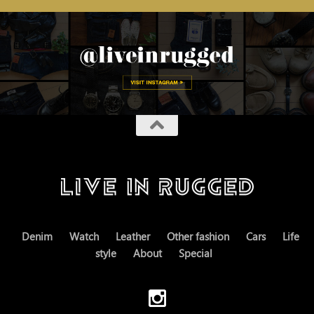
Denim
Watch
Leather
Other fashion
Cars
Life
style
About
Special