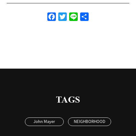
Facebook
Twitter
Line
共
有
TAGS
John Mayer
NEIGHBORHOOD