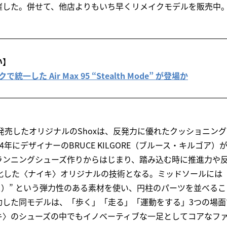
催した。併せて、他店よりもいち早くリメイクモデルを販売中
い】
統一した Air Max 95 “Stealth Mode” が登場か
に発売したオリジナルのShoxは、反発力に優れたクッショニン
4年にデザイナーのBRUCE KILGORE（ブルース・キルゴア
ランニングシューズ作りからはじまり、踏み込む時に推進力や
現化した〈ナイキ〉オリジナルの技術となる。ミッドソールには
ックス）” という弾力性のある素材を使い、円柱のパーツを並べる
功した同モデルは、「歩く」「走る」「運動をする」3つの場面
キ〉のシューズの中でもイノベーティブな一足としてコアなフ