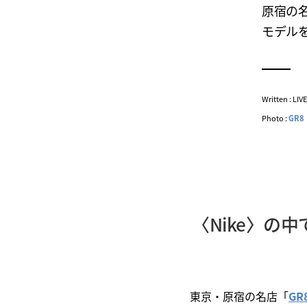
原宿の名
モデル
Written : LI
Photo :
GR8
〈Nike〉の
東京・原宿の名店「
G