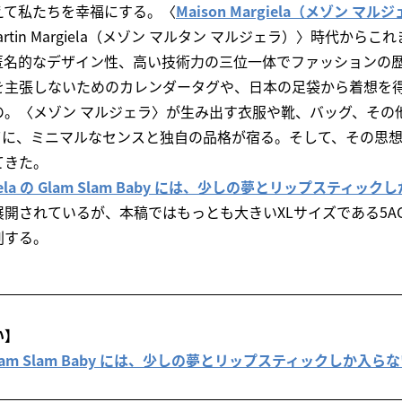
えて私たちを幸福にする。〈
Maison Margiela（メゾン マル
Martin Margiela（メゾン マルタン マルジェラ）〉時代か
匿名的なデザイン性、高い技術力の三位一体でファッションの
主張しないためのカレンダータグや、日本の足袋から着想を得た
の。〈メゾン マルジェラ〉が生み出す衣服や靴、バッグ、その
てに、ミニマルなセンスと独自の品格が宿る。そして、その思
てきた。
rgiela の Glam Slam Baby には、少しの夢とリップスティッ
されているが、本稿ではもっとも大きいXLサイズである5AC Cla
剖する。
い】
a の Glam Slam Baby には、少しの夢とリップスティックしか入ら