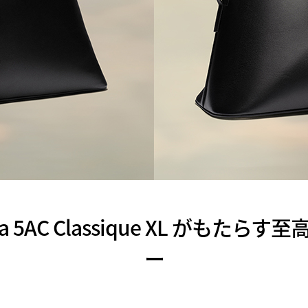
iela 5AC Classique XL がも
ー