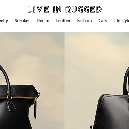
elry
Sneaker
Denim
Leather
Fashion
Cars
Life styl