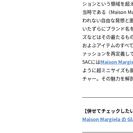
ションという領域を超
当時である〈Maison 
われない自由な発想と
いたずらにブランド名を
ズなどはその最たるも
およぶアイテムのすべ
ァッションを再定義し
5ACには
Maison Ma
ように超ミニサイズも展開
チャー。その魅力を解
【併せてチェックした
Maison Margiel