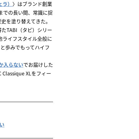
ジェラ）
〉はブランド創業
らこれまでの長い間、常識に捉
歴史を塗り替えてきた。
TABI（タビ）シリー
他ライフスタイル全般に
想と歩みでもってハイフ
クしか入らない
でお届けした
ssique XLをフィー
ない