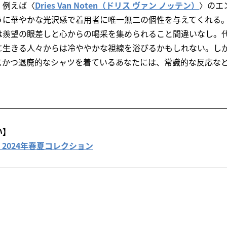
。例えば〈
Dries Van Noten（ドリス ヴァン ノッテン）
〉のエ
うに華やかな光沢感で着用者に唯一無二の個性を与えてくれる
は羨望の眼差しと心からの喝采を集められること間違いなし。
に生きる人々からは冷ややかな視線を浴びるかもしれない。しか
スかつ退廃的なシャツを着ているあなたには、常識的な反応な
。
い】
i 2024年春夏コレクション