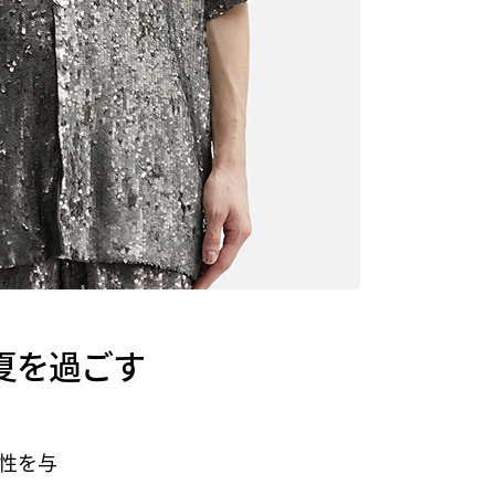
輝く夏を過ごす
性を与