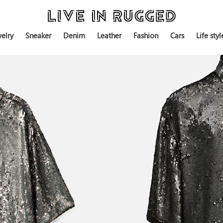
elry
Sneaker
Denim
Leather
Fashion
Cars
Life styl