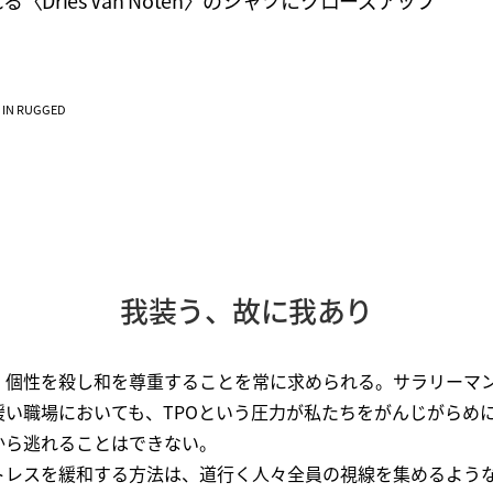
る〈Dries Van Noten〉のシャツにクローズアップ
VE IN RUGGED
我装う、故に我あり
、個性を殺し和を尊重することを常に求められる。サラリーマ
緩い職場においても、TPOという圧力が私たちをがんじがらめ
から逃れることはできない。
トレスを緩和する方法は、道行く人々全員の視線を集めるよう