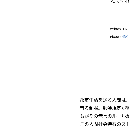
えてくれ
Written : LI
Photo :
HBX
都市生活を送る人間は
着る制服。服装規定が
もがその無言のルール
この人間社会特有のス