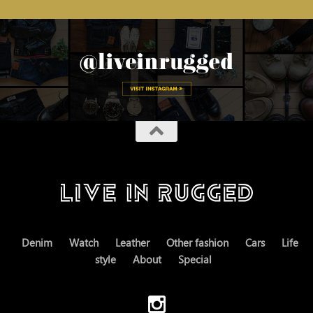
Denim
Watch
Leather
Other fashion
Cars
Life
style
About
Special