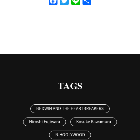
Facebook
Twitter
Line
共
有
TAGS
BEDWIN AND THE HEARTBREAKERS
Hiroshi Fujiwara
Kosuke Kawamura
N.HOOLYWOOD