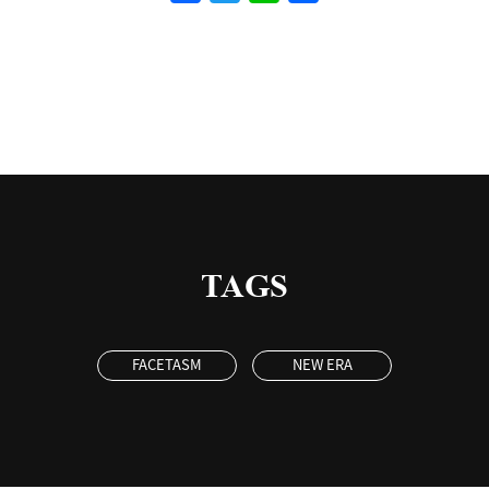
有
TAGS
FACETASM
NEW ERA