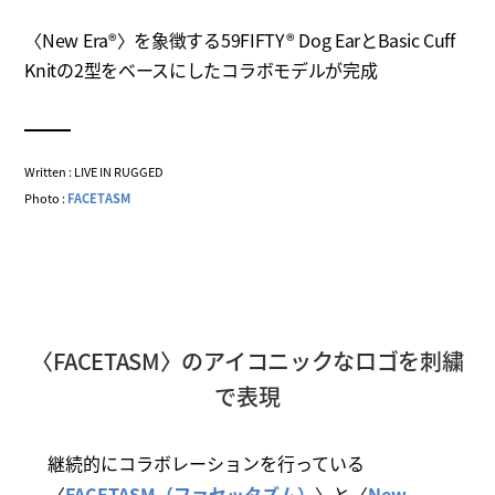
〈New Era®〉を象徴する59FIFTY® Dog EarとBasic Cuff
Knitの2型をベースにしたコラボモデルが完成
Written : LIVE IN RUGGED
Photo :
FACETASM
〈FACETASM〉のアイコニックなロゴを刺繍
で表現
継続的にコラボレーションを行っている
〈
FACETASM（ファセッタズム）
〉と〈
New