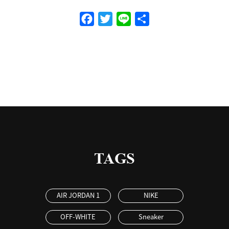
Facebook
Twitter
Line
共
有
TAGS
AIR JORDAN 1
NIKE
OFF-WHITE
Sneaker