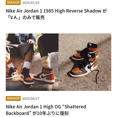
2025/07/25
SNEAKER
Nike Air Jordan 1 1985 High Reverse Shadow が
「V.A.」のみで販売
2025/06/27
SNEAKER
Nike Air Jordan 1 High OG “Shattered
Backboard” が10年ぶりに復刻