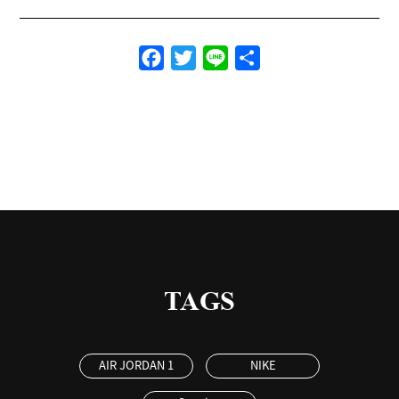
Facebook
Twitter
Line
共
有
TAGS
AIR JORDAN 1
NIKE