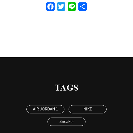
Facebook
Twitter
Line
共
有
TAGS
AIR JORDAN 1
NIKE
Sneaker