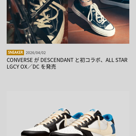
2026/04/02
SNEAKER
CONVERSE が DESCENDANT と初コラボ、ALL STAR
LGCY OX／DC を発売