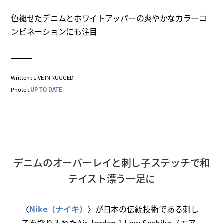
色褪せたデニムとホワイトアッパーの爽やかなカラーコ
ンビネーションにも注目
Written : LIVE IN RUGGED
Photo :
UP TO DATE
デニムのオーバーレイと刺し子ステッチで和
テイスト漂う一足に
〈
Nike（ナイキ）
〉が日本の伝統技術である刺し
子を採り入れたAir Jordan 1 Low Sashiko（エア