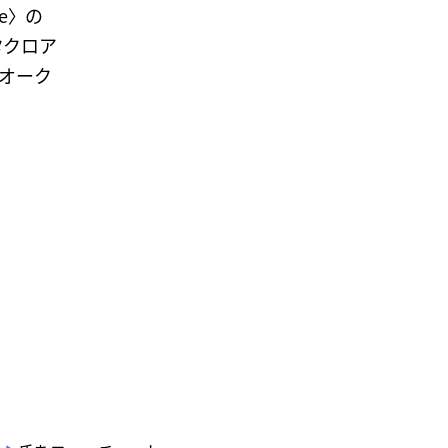
ke〉の
ータクロア
オーク