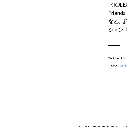
〈ROLE
Frien
など、
ション「
Written : LI
Photo :
Soth