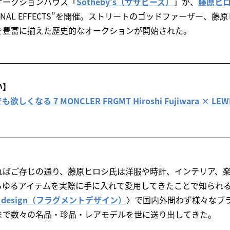
オークションハウス「
Sotheby’s（サザビーズ）
」が、
藤原ヒ
ONAL EFFECTS”を開催。ストリートのゴッドファーザー、
を豊富に揃えた歴史的なオークションが開始された。
い】
る 7 MONCLER FRGMT Hiroshi Fujiwara × LEWIS
ればご存じの通り、藤原ヒロシ氏は洋服や時計、インテリア、
らゆるアイテムを実際に手に入れて愛用してきたことで知られ
nt design（フラグメントデザイン）
〉で国内外問わず様々なブ
まで数々の名品・珍品・レアモデルを世に送り出してきた。