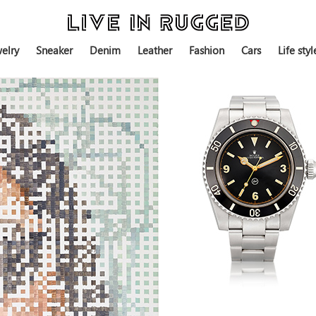
elry
Sneaker
Denim
Leather
Fashion
Cars
Life styl