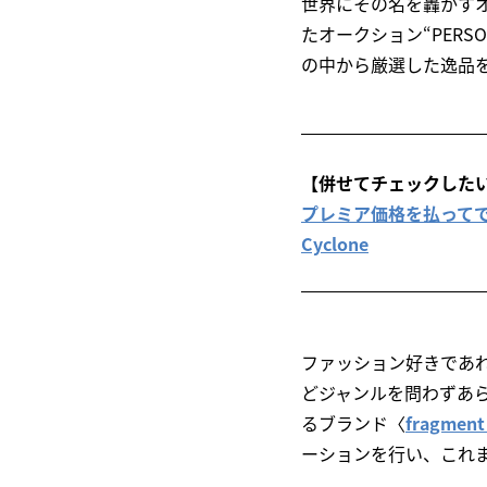
世界にその名を轟かす
たオークション“PERS
の中から厳選した逸品
【併せてチェックした
プレミア価格を払ってでも欲しくな
Cyclone
ファッション好きであ
どジャンルを問わずあ
るブランド〈
fragme
ーションを行い、これ