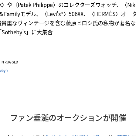
X〉や〈Patek Philippe〉のコレクターズウォッチ、〈Ni
ds & Familyモデル、〈Levi’s®〉506XX、〈HERMÈS〉オ
超貴重なヴィンテージを含む藤原ヒロシ氏の私物が著名な
Sotheby’s」に大集合
VE IN RUGGED
eby’s
ファン垂涎のオークションが開催