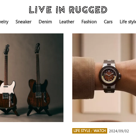
elry
Sneaker
Denim
Leather
Fashion
Cars
Life styl
2024/09/02
LIFE STYLE
/
WATCH