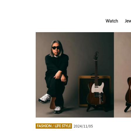
Watch
Jew
2024/11/05
FASHION
/
LIFE STYLE