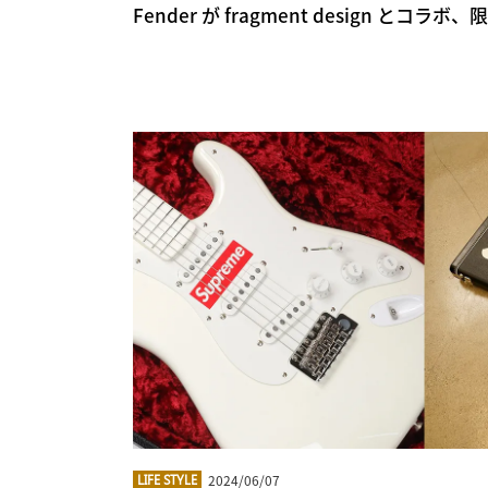
Fender が fragment design と
2024/06/07
LIFE STYLE