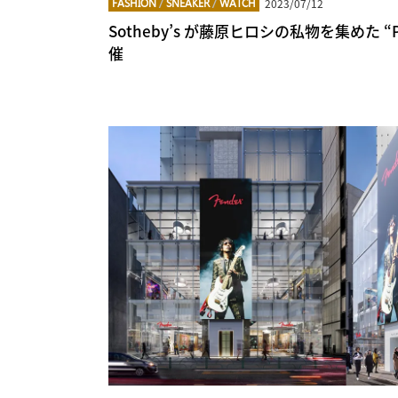
2023/07/12
FASHION
/
SNEAKER
/
WATCH
Sotheby’s が藤原ヒロシの私物を集めた “PE
催