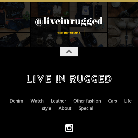
Denim
Watch
Leather
Other fashion
Cars
Life
style
About
Special