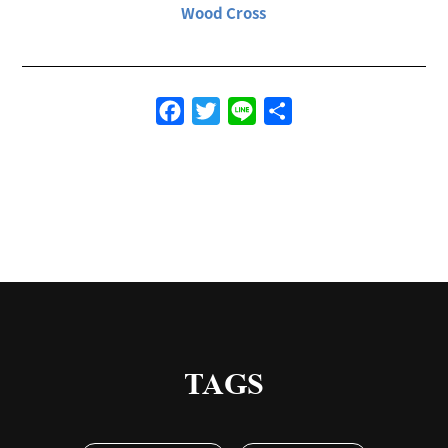
Wood Cross
Facebook
Twitter
Line
共
有
TAGS