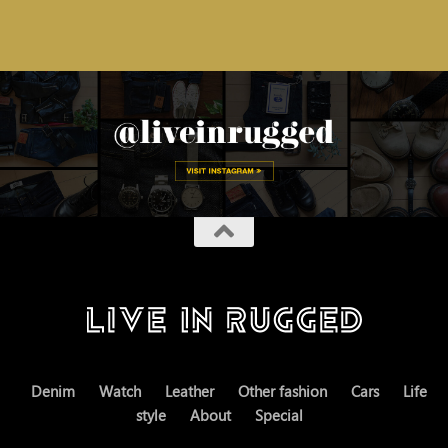
Denim
Watch
Leather
Other fashion
Cars
Life
style
About
Special